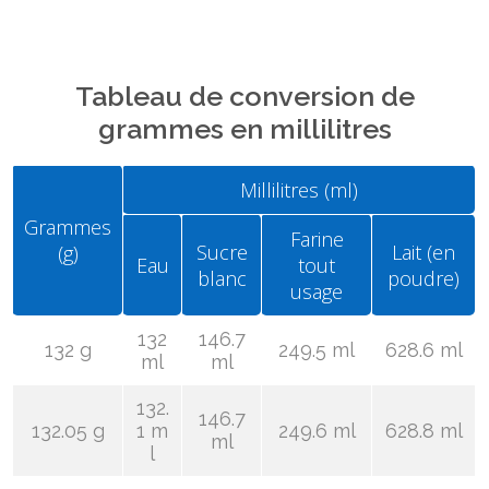
Tableau de conversion de
grammes en millilitres
Millilitres (ml)
Grammes
Farine
Sucre
Lait (en
(g)
Eau
tout
blanc
poudre)
usage
132
146.7
132 g
249.5 ml
628.6 ml
ml
ml
132.
146.7
132.05 g
1 m
249.6 ml
628.8 ml
ml
l