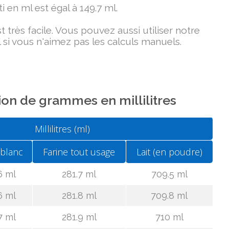
i en ml est égal à 149.7 ml.
très facile. Vous pouvez aussi utiliser notre
 si vous n'aimez pas les calculs manuels.
on de grammes en millilitres
Millilitres (ml)
 blanc
Farine tout usage
Lait (en poudre)
6 ml
281.7 ml
709.5 ml
6 ml
281.8 ml
709.8 ml
7 ml
281.9 ml
710 ml