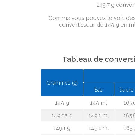
149.7 g convert
Comme vous pouvez le voir, c'est 
convertisseur de 149 g en ml
Tableau de conversi
Grammes (g)
Eau
Sucre
149 g
149 ml
165.
149.05 g
149.1 ml
165.
149.1 g
149.1 ml
165.