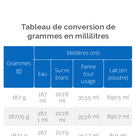
Tableau de conversion de
grammes en millilitres
Millilitres (ml)
Grammes
Farine
Sucre
Lait (en
(g)
Eau
tout
blanc
poudre)
usage
187
207.8
187 g
353.5 ml
890.5 ml
ml
ml
187.
207.8
187.05 g
353.6 ml
890.7 ml
1 ml
ml
187.
207.9
187.1 g
353.7 ml
891 ml