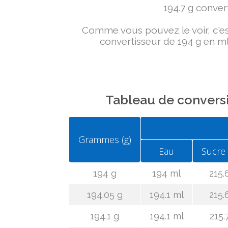
194.7 g convert
Comme vous pouvez le voir, c'est 
convertisseur de 194 g en ml
Tableau de conversi
Grammes (g)
Eau
Sucre
194 g
194 ml
215.
194.05 g
194.1 ml
215.
194.1 g
194.1 ml
215.