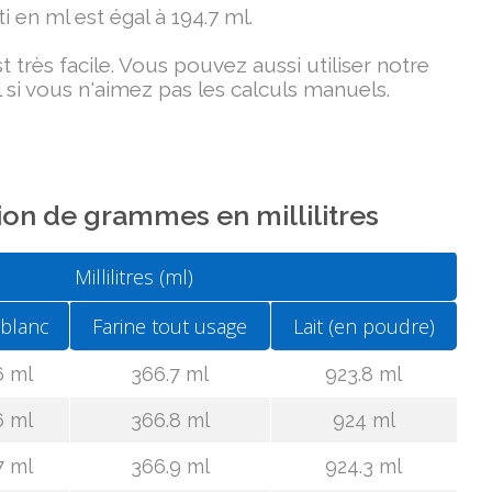
i en ml est égal à 194.7 ml.
très facile. Vous pouvez aussi utiliser notre
 si vous n'aimez pas les calculs manuels.
on de grammes en millilitres
Millilitres (ml)
 blanc
Farine tout usage
Lait (en poudre)
6 ml
366.7 ml
923.8 ml
6 ml
366.8 ml
924 ml
7 ml
366.9 ml
924.3 ml