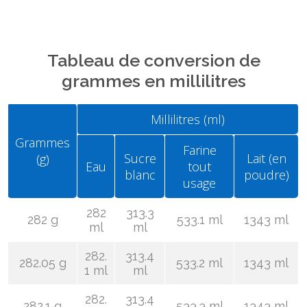
Tableau de conversion de
grammes en millilitres
Millilitres (ml)
Grammes
Farine
Sucre
Lait (en
(g)
Eau
tout
blanc
poudre)
usage
282
313.3
282 g
533.1 ml
1343 ml
ml
ml
282.
313.4
282.05 g
533.2 ml
1343 ml
1 ml
ml
282.
313.4
282.1 g
533.3 ml
1343 ml