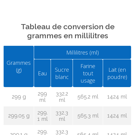
Tableau de conversion de
grammes en millilitres
Millilitres (ml)
Grammes
Farine
Sucre
Lait (en
(g)
Eau
tout
blanc
poudre)
usage
299
332.2
299 g
565.2 ml
1424 ml
ml
ml
299.
332.3
299.05 g
565.3 ml
1424 ml
1 ml
ml
299.
332.3
299.1 g
565.4 ml
1424 ml