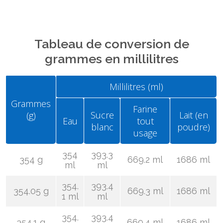
Tableau de conversion de
grammes en millilitres
Millilitres (ml)
Grammes
Farine
Sucre
Lait (en
(g)
Eau
tout
blanc
poudre)
usage
354
393.3
354 g
669.2 ml
1686 ml
ml
ml
354.
393.4
354.05 g
669.3 ml
1686 ml
1 ml
ml
354.
393.4
354.1 g
669.4 ml
1686 ml