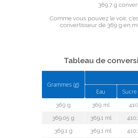
369.7 g convert
Comme vous pouvez le voir, c'est 
convertisseur de 369 g en ml
Tableau de conversi
Grammes (g)
Eau
Sucre
369 g
369 ml
410
369.05 g
369.1 ml
410.
369.1 g
369.1 ml
410.