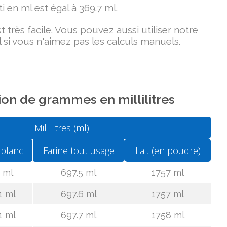
i en ml est égal à 369.7 ml.
très facile. Vous pouvez aussi utiliser notre
 si vous n'aimez pas les calculs manuels.
on de grammes en millilitres
Millilitres (ml)
 blanc
Farine tout usage
Lait (en poudre)
 ml
697.5 ml
1757 ml
1 ml
697.6 ml
1757 ml
1 ml
697.7 ml
1758 ml