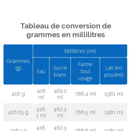
Tableau de conversion de
grammes en millilitres
Millilitres (ml)
Grammes
Farine
Sucre
Lait (en
(g)
Eau
tout
blanc
poudre)
usage
416
462.2
416 g
786.4 ml
1981 ml
ml
ml
416.
462.3
416.05 g
786.5 ml
1981 ml
1 ml
ml
416.
462.3
416.1 g
786.6 ml
1981 ml