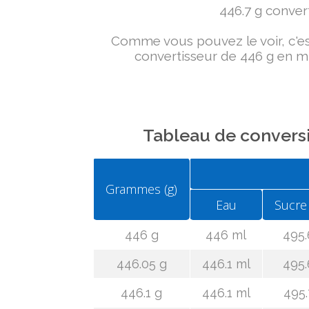
446.7 g convert
Comme vous pouvez le voir, c'est 
convertisseur de 446 g en ml
Tableau de conversi
Grammes (g)
Eau
Sucre
446 g
446 ml
495.
446.05 g
446.1 ml
495.
446.1 g
446.1 ml
495.