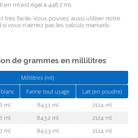
i en ml est égal à 446.7 ml.
très facile. Vous pouvez aussi utiliser notre
 si vous n'aimez pas les calculs manuels.
on de grammes en millilitres
Millilitres (ml)
 blanc
Farine tout usage
Lait (en poudre)
6 ml
843.1 ml
2124 ml
6 ml
843.2 ml
2124 ml
7 ml
843.3 ml
2124 ml