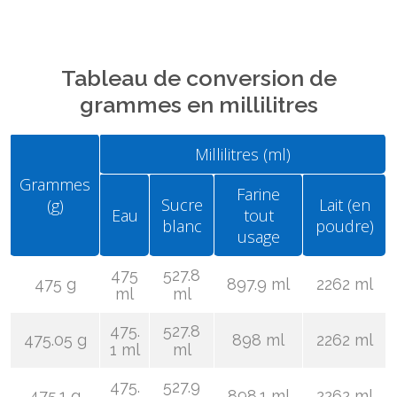
Tableau de conversion de
grammes en millilitres
Millilitres (ml)
Grammes
Farine
Sucre
Lait (en
(g)
Eau
tout
blanc
poudre)
usage
475
527.8
475 g
897.9 ml
2262 ml
ml
ml
475.
527.8
475.05 g
898 ml
2262 ml
1 ml
ml
475.
527.9
475.1 g
898.1 ml
2262 ml