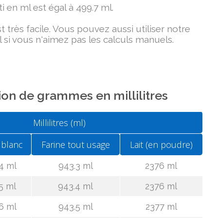
i en ml est égal à 499.7 ml.
très facile. Vous pouvez aussi utiliser notre
 si vous n'aimez pas les calculs manuels.
on de grammes en millilitres
Millilitres (ml)
 blanc
Farine tout usage
Lait (en poudre)
4 ml
943.3 ml
2376 ml
5 ml
943.4 ml
2376 ml
6 ml
943.5 ml
2377 ml