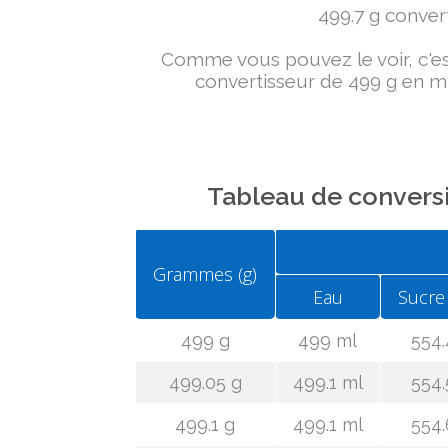
499.7 g convert
Comme vous pouvez le voir, c'est 
convertisseur de 499 g en ml
Tableau de conversi
Grammes (g)
Eau
Sucre
499 g
499 ml
554.
499.05 g
499.1 ml
554.
499.1 g
499.1 ml
554.