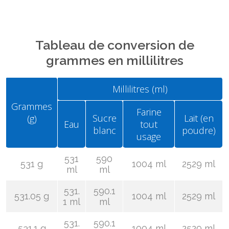
Tableau de conversion de
grammes en millilitres
Millilitres (ml)
Grammes
Farine
Sucre
Lait (en
(g)
Eau
tout
blanc
poudre)
usage
531
590
531 g
1004 ml
2529 ml
ml
ml
531.
590.1
531.05 g
1004 ml
2529 ml
1 ml
ml
531.
590.1
531.1 g
1004 ml
2529 ml