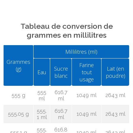
Tableau de conversion de
grammes en millilitres
Millilitres (ml)
Grammes
Farine
Sucre
Lait (en
(g)
Eau
tout
blanc
poudre)
usage
555
616.7
555 g
1049 ml
2643 ml
ml
ml
555.
616.7
555.05 g
1049 ml
2643 ml
1 ml
ml
555.
616.8
555.1 g
1049 ml
2643 ml