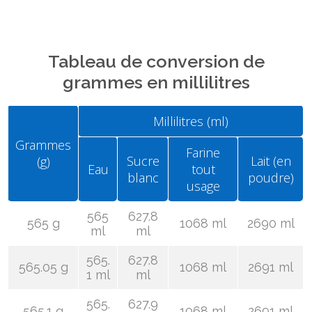
Tableau de conversion de
grammes en millilitres
Millilitres (ml)
Grammes
Farine
Sucre
Lait (en
(g)
Eau
tout
blanc
poudre)
usage
565
627.8
565 g
1068 ml
2690 ml
ml
ml
565.
627.8
565.05 g
1068 ml
2691 ml
1 ml
ml
565.
627.9
565.1 g
1068 ml
2691 ml