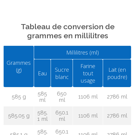
Tableau de conversion de
grammes en millilitres
Millilitres (ml)
Grammes
Farine
Sucre
Lait (en
(g)
Eau
tout
blanc
poudre)
usage
585
650
585 g
1106 ml
2786 ml
ml
ml
585.
650.1
585.05 g
1106 ml
2786 ml
1 ml
ml
585.
650.1
585.1 g
1106 ml
2786 ml