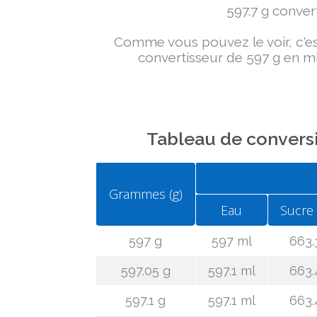
597.7 g convert
Comme vous pouvez le voir, c'est 
convertisseur de 597 g en ml
Tableau de conversi
Grammes (g)
Eau
Sucre
597 g
597 ml
663.
597.05 g
597.1 ml
663.
597.1 g
597.1 ml
663.