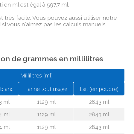
i en ml est égal à 597.7 ml.
très facile. Vous pouvez aussi utiliser notre
 si vous n'aimez pas les calculs manuels.
on de grammes en millilitres
Millilitres (ml)
 blanc
Farine tout usage
Lait (en poudre)
3 ml
1129 ml
2843 ml
4 ml
1129 ml
2843 ml
4 ml
1129 ml
2843 ml