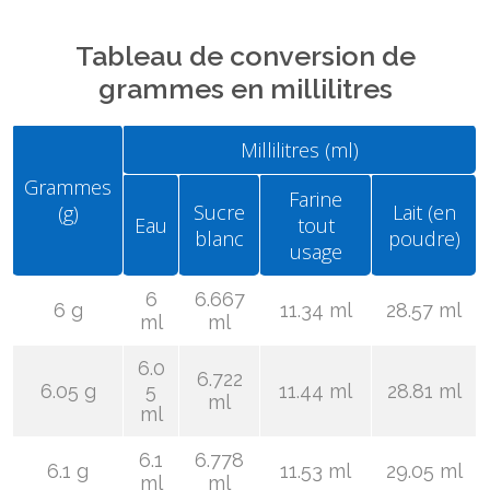
Tableau de conversion de
grammes en millilitres
Millilitres (ml)
Grammes
Farine
Sucre
Lait (en
(g)
Eau
tout
blanc
poudre)
usage
6
6.667
6 g
11.34 ml
28.57 ml
ml
ml
6.0
6.722
6.05 g
5
11.44 ml
28.81 ml
ml
ml
6.1
6.778
6.1 g
11.53 ml
29.05 ml
ml
ml