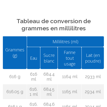
Tableau de conversion de
grammes en millilitres
Millilitres (ml)
Grammes
Farine
Sucre
Lait (en
(g)
Eau
tout
blanc
poudre)
usage
616
684.4
616 g
1164 ml
2933 ml
ml
ml
616.
684.5
616.05 g
1165 ml
2934 ml
1 ml
ml
616.
684.6
616.1 g
1165 ml
2934 ml