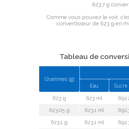
623.7 g convert
Comme vous pouvez le voir, c'est 
convertisseur de 623 g en ml
Tableau de conversi
Grammes (g)
Eau
Sucre
623 g
623 ml
692.
623.05 g
623.1 ml
692.
623.1 g
623.1 ml
692.