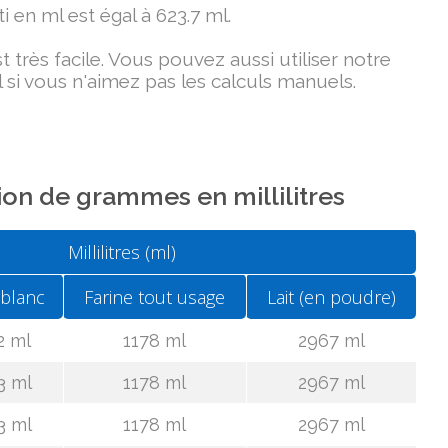
i en ml est égal à 623.7 ml.
très facile. Vous pouvez aussi utiliser notre
 si vous n'aimez pas les calculs manuels.
on de grammes en millilitres
Millilitres (ml)
 blanc
Farine tout usage
Lait (en poudre)
2 ml
1178 ml
2967 ml
3 ml
1178 ml
2967 ml
3 ml
1178 ml
2967 ml