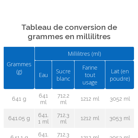
Tableau de conversion de
grammes en millilitres
Millilitres (ml)
Grammes
Farine
Sucre
Lait (en
(g)
Eau
tout
blanc
poudre)
usage
641
712.2
641 g
1212 ml
3052 ml
ml
ml
641.
712.3
641.05 g
1212 ml
3053 ml
1 ml
ml
641.
712.3
641.1 g
1212 ml
3053 ml