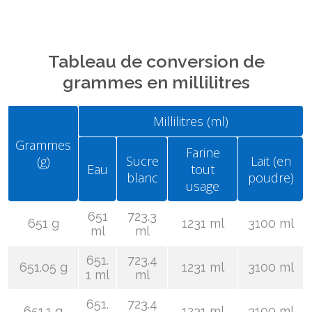
Tableau de conversion de
grammes en millilitres
Millilitres (ml)
Grammes
Farine
Sucre
Lait (en
(g)
Eau
tout
blanc
poudre)
usage
651
723.3
651 g
1231 ml
3100 ml
ml
ml
651.
723.4
651.05 g
1231 ml
3100 ml
1 ml
ml
651.
723.4
651.1 g
1231 ml
3100 ml