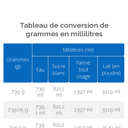
Tableau de conversion de
grammes en millilitres
Millilitres (ml)
Grammes
Farine
Sucre
Lait (en
(g)
Eau
tout
blanc
poudre)
usage
739
821.1
739 g
1397 ml
3519 ml
ml
ml
739.
821.2
739.05 g
1397 ml
3519 ml
1 ml
ml
739.
821.2
739.1 g
1397 ml
3520 ml