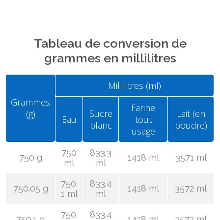
Tableau de conversion de
grammes en millilitres
Millilitres (ml)
Grammes
Farine
Sucre
Lait (en
(g)
Eau
tout
blanc
poudre)
usage
750
833.3
750 g
1418 ml
3571 ml
ml
ml
750.
833.4
750.05 g
1418 ml
3572 ml
1 ml
ml
750.
833.4
750.1 g
1418 ml
3572 ml