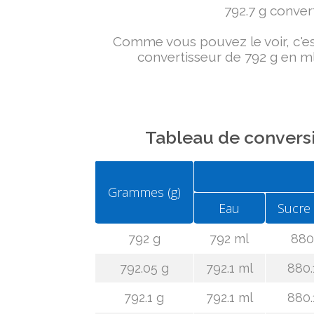
792.7 g convert
Comme vous pouvez le voir, c'est 
convertisseur de 792 g en ml
Tableau de conversi
Grammes (g)
Eau
Sucre
792 g
792 ml
880
792.05 g
792.1 ml
880.
792.1 g
792.1 ml
880.