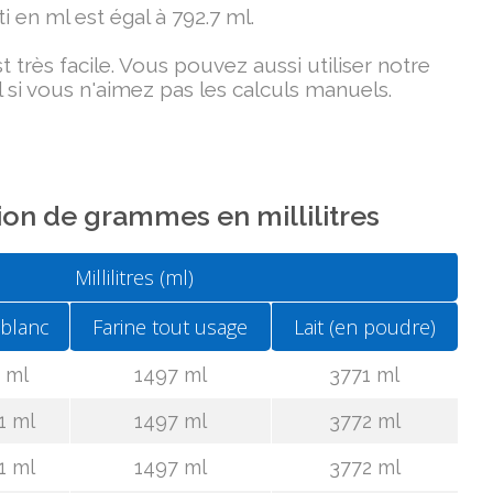
i en ml est égal à 792.7 ml.
très facile. Vous pouvez aussi utiliser notre
 si vous n'aimez pas les calculs manuels.
on de grammes en millilitres
Millilitres (ml)
 blanc
Farine tout usage
Lait (en poudre)
 ml
1497 ml
3771 ml
1 ml
1497 ml
3772 ml
1 ml
1497 ml
3772 ml