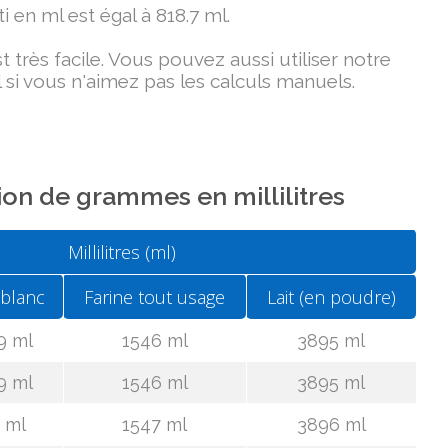
i en ml est égal à 818.7 ml.
très facile. Vous pouvez aussi utiliser notre
 si vous n'aimez pas les calculs manuels.
on de grammes en millilitres
Millilitres (ml)
 blanc
Farine tout usage
Lait (en poudre)
9 ml
1546 ml
3895 ml
9 ml
1546 ml
3895 ml
 ml
1547 ml
3896 ml