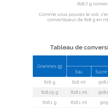
818.7 g convert
Comme vous pouvez le voir, c'est 
convertisseur de 818 g en ml
Tableau de conversi
Grammes (g)
Eau
Sucre
818 g
818 ml
908.
818.05 g
818.1 ml
908.
818.1 g
818.1 ml
909