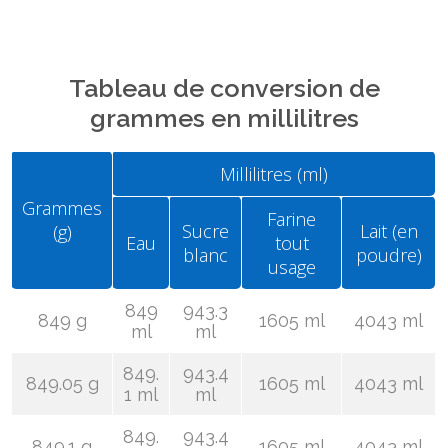
Tableau de conversion de
grammes en millilitres
Millilitres (ml)
Grammes
Farine
Sucre
Lait (en
(g)
Eau
tout
blanc
poudre)
usage
849
943.3
849 g
1605 ml
4043 ml
ml
ml
849.
943.4
849.05 g
1605 ml
4043 ml
1 ml
ml
849.
943.4
849.1 g
1605 ml
4043 ml