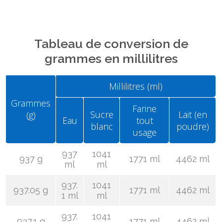
Tableau de conversion de
grammes en millilitres
Millilitres (ml)
Grammes
Farine
Sucre
Lait (en
(g)
Eau
tout
blanc
poudre)
usage
937
1041
937 g
1771 ml
4462 ml
ml
ml
937.
1041
937.05 g
1771 ml
4462 ml
1 ml
ml
937.
1041
937.1 g
1771 ml
4462 ml