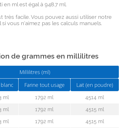
i en ml est égal à 948.7 ml.
très facile. Vous pouvez aussi utiliser notre
 si vous n'aimez pas les calculs manuels.
on de grammes en millilitres
Millilitres (ml)
 blanc
Farine tout usage
Lait (en poudre)
3 ml
1792 ml
4514 ml
3 ml
1792 ml
4515 ml
3 ml
1792 ml
4515 ml