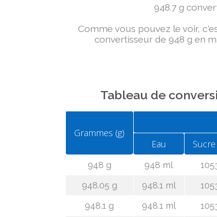
948.7 g convert
Comme vous pouvez le voir, c'est 
convertisseur de 948 g en ml
Tableau de conversi
Grammes (g)
Eau
Sucre
948 g
948 ml
105
948.05 g
948.1 ml
105
948.1 g
948.1 ml
105