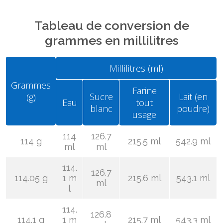
Tableau de conversion de
grammes en millilitres
Millilitres (ml)
Grammes
Farine
Sucre
Lait (en
(g)
Eau
tout
blanc
poudre)
usage
114
126.7
114 g
215.5 ml
542.9 ml
ml
ml
114.
126.7
114.05 g
1 m
215.6 ml
543.1 ml
ml
l
114.
126.8
114.1 g
1 m
215.7 ml
543.3 ml