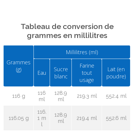
Tableau de conversion de
grammes en millilitres
Millilitres (ml)
Grammes
Farine
Sucre
Lait (en
(g)
Eau
tout
blanc
poudre)
usage
116
128.9
116 g
219.3 ml
552.4 ml
ml
ml
116.
128.9
116.05 g
1 m
219.4 ml
552.6 ml
ml
l