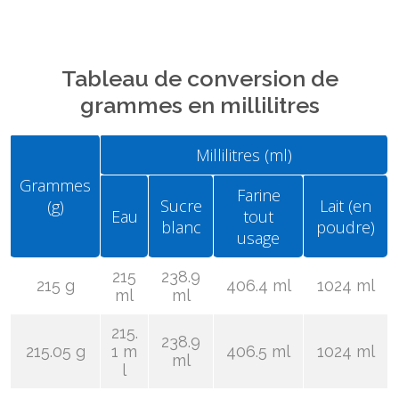
Tableau de conversion de
grammes en millilitres
Millilitres (ml)
Grammes
Farine
Sucre
Lait (en
(g)
Eau
tout
blanc
poudre)
usage
215
238.9
215 g
406.4 ml
1024 ml
ml
ml
215.
238.9
215.05 g
1 m
406.5 ml
1024 ml
ml
l