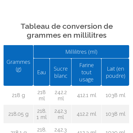
Tableau de conversion de
grammes en millilitres
Millilitres (ml)
Grammes
Farine
Sucre
Lait (en
(g)
Eau
tout
blanc
poudre)
usage
218
242.2
218 g
412.1 ml
1038 ml
ml
ml
218.
242.3
218.05 g
412.2 ml
1038 ml
1 ml
ml
218.
242.3
218.1 g
412.3 ml
1039 ml