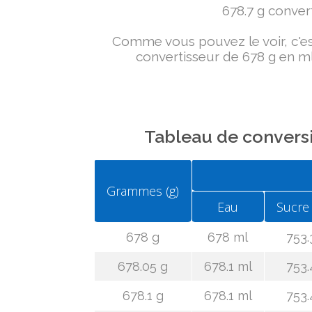
678.7 g convert
Comme vous pouvez le voir, c'est 
convertisseur de 678 g en ml
Tableau de conversi
Grammes (g)
Eau
Sucre
678 g
678 ml
753.
678.05 g
678.1 ml
753.
678.1 g
678.1 ml
753.