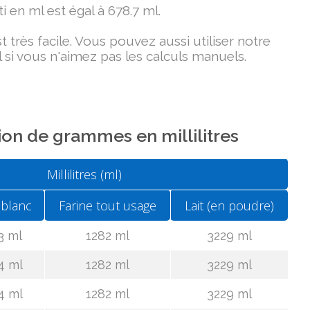
i en ml est égal à 678.7 ml.
très facile. Vous pouvez aussi utiliser notre
 si vous n'aimez pas les calculs manuels.
on de grammes en millilitres
Millilitres (ml)
 blanc
Farine tout usage
Lait (en poudre)
3 ml
1282 ml
3229 ml
4 ml
1282 ml
3229 ml
4 ml
1282 ml
3229 ml