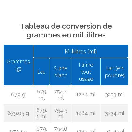
Tableau de conversion de
grammes en millilitres
Millilitres (ml)
Grammes
Farine
Sucre
Lait (en
(g)
Eau
tout
blanc
poudre)
usage
679
754.4
679 g
1284 ml
3233 ml
ml
ml
679.
754.5
679.05 g
1284 ml
3234 ml
1 ml
ml
679.
754.6
679.1 g
1284 ml
3234 ml