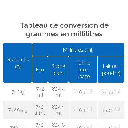
Tableau de conversion de
grammes en millilitres
Millilitres (ml)
Grammes
Farine
Sucre
Lait (en
(g)
Eau
tout
blanc
poudre)
usage
742
824.4
742 g
1403 ml
3533 ml
ml
ml
742.
824.5
742.05 g
1403 ml
3534 ml
1 ml
ml
742.
824.6
742.1 g
1403 ml
3534 ml