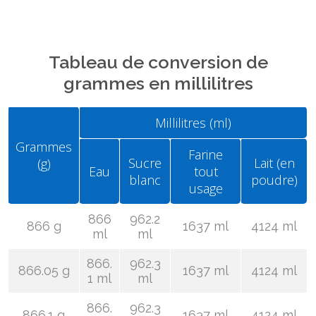
Tableau de conversion de
grammes en millilitres
Millilitres (ml)
Grammes
Farine
Sucre
Lait (en
(g)
Eau
tout
blanc
poudre)
usage
866
962.2
866 g
1637 ml
4124 ml
ml
ml
866.
962.3
866.05 g
1637 ml
4124 ml
1 ml
ml
866.
962.3
866.1 g
1637 ml
4124 ml