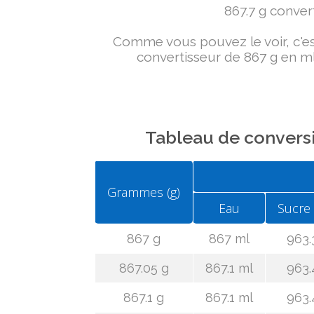
867.7 g convert
Comme vous pouvez le voir, c'est 
convertisseur de 867 g en ml
Tableau de conversi
Grammes (g)
Eau
Sucre
867 g
867 ml
963.
867.05 g
867.1 ml
963.
867.1 g
867.1 ml
963.