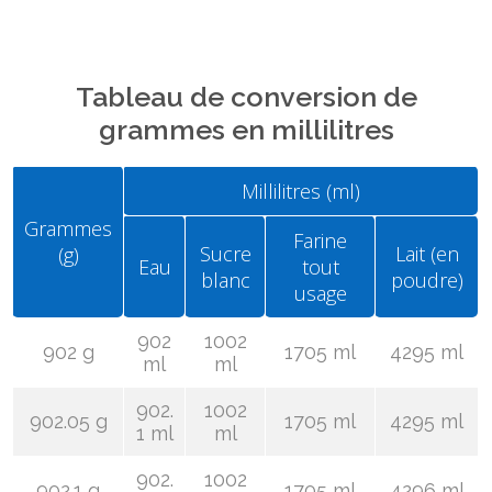
Tableau de conversion de
grammes en millilitres
Millilitres (ml)
Grammes
Farine
Sucre
Lait (en
(g)
Eau
tout
blanc
poudre)
usage
902
1002
902 g
1705 ml
4295 ml
ml
ml
902.
1002
902.05 g
1705 ml
4295 ml
1 ml
ml
902.
1002
902.1 g
1705 ml
4296 ml