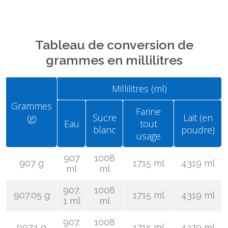
Tableau de conversion de
grammes en millilitres
Millilitres (ml)
Grammes
Farine
Sucre
Lait (en
(g)
Eau
tout
blanc
poudre)
usage
907
1008
907 g
1715 ml
4319 ml
ml
ml
907.
1008
907.05 g
1715 ml
4319 ml
1 ml
ml
907.
1008
907.1 g
1715 ml
4320 ml