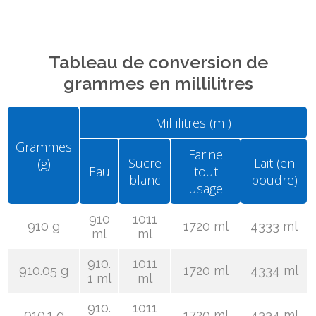
Tableau de conversion de
grammes en millilitres
Millilitres (ml)
Grammes
Farine
Sucre
Lait (en
(g)
Eau
tout
blanc
poudre)
usage
910
1011
910 g
1720 ml
4333 ml
ml
ml
910.
1011
910.05 g
1720 ml
4334 ml
1 ml
ml
910.
1011
910.1 g
1720 ml
4334 ml