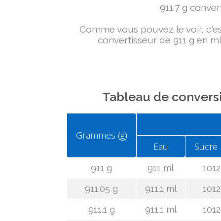
911.7 g convert
Comme vous pouvez le voir, c'est 
convertisseur de 911 g en ml
Tableau de conversi
Grammes (g)
Eau
Sucre 
911 g
911 ml
1012
911.05 g
911.1 ml
1012
911.1 g
911.1 ml
1012