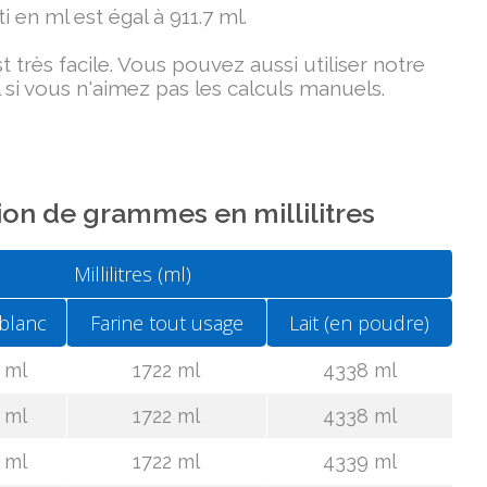
i en ml est égal à 911.7 ml.
très facile. Vous pouvez aussi utiliser notre
 si vous n'aimez pas les calculs manuels.
on de grammes en millilitres
Millilitres (ml)
blanc
Farine tout usage
Lait (en poudre)
 ml
1722 ml
4338 ml
 ml
1722 ml
4338 ml
 ml
1722 ml
4339 ml